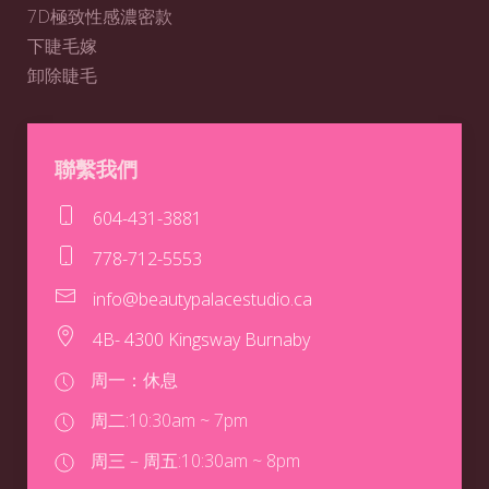
7D極致性感濃密款
下睫毛嫁
卸除睫毛
聯繫我們
604-431-3881
778-712-5553
info@beautypalacestudio.ca
4B- 4300 Kingsway Burnaby
周一：休息
周二:
10:30am ~ 7pm
周三 – 周五:
10:30am ~ 8pm