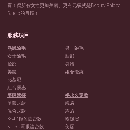
喜！讓所有女性更加美麗、更有元氣就是Beauty Palace
Studio的目標！
服務項目
熱蠟除毛
男士除毛
女士除毛
臉部
臉部
身體
美體
組合優惠
比基尼
組合優惠
美睫嫁接
半永久定妝
單跟式款
飄眉
混合式款
霧眉
3~4D輕盈濃密款
霧飄眉
5～6D電眼濃密款
美唇